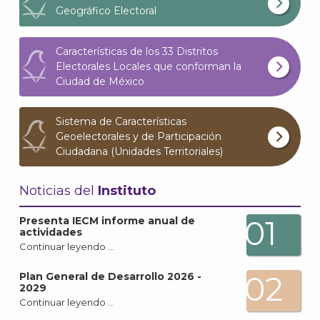
Geográfico Electoral
Características de los 33 Distritos
Electorales Locales que conforman la
Ciudad de México
Sistema de Características
Geoelectorales y de Participación
Ciudadana (Unidades Territoriales)
Noticias del
Instituto
01
Presenta IECM informe anual de
actividades
Continuar leyendo …
J
02
Plan General de Desarrollo 2026 -
2029
Continuar leyendo …