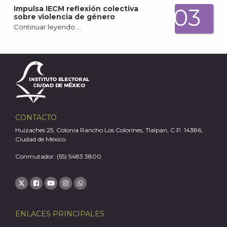
03
Impulsa IECM reflexión colectiva
sobre violencia de género
Continuar leyendo …
CONTACTO
A
Huizaches 25, Colonia Rancho Los Colorines, Tlalpan, C.P. 14386,
Ciudad de México.
Conmutador: (55) 5483 3800
ENLACES PRINCIPALES