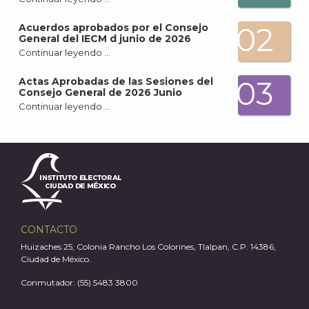
02
Acuerdos aprobados por el Consejo
General del IECM d junio de 2026
Continuar leyendo …
A
03
Actas Aprobadas de las Sesiones del
Consejo General de 2026 Junio
Continuar leyendo …
CONTACTO
Huizaches 25, Colonia Rancho Los Colorines, Tlalpan, C.P. 14386,
Ciudad de México.
Conmutador: (55) 5483 3800