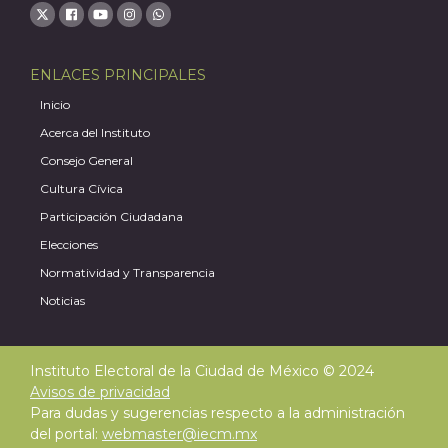
ENLACES PRINCIPALES
Inicio
Acerca del Instituto
Consejo General
Cultura Cívica
Participación Ciudadana
Elecciones
Normatividad y Transparencia
Noticias
Instituto Electoral de la Ciudad de México © 2024
Avisos de privacidad
Para dudas y sugerencias respecto a la administración
del portal:
webmaster@iecm.mx