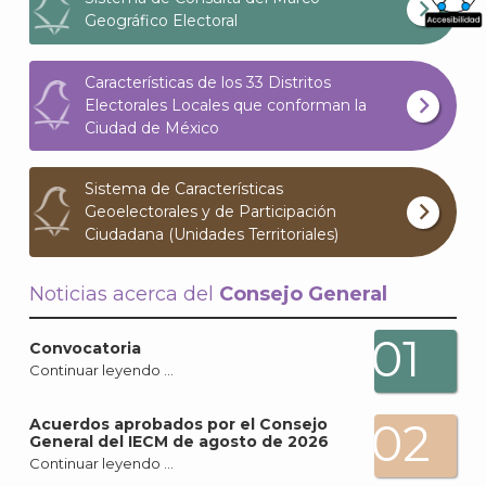
Geográfico Electoral
What
Archi
Características de los 33 Distritos
Electorales Locales que conforman la
Ciudad de México
Sistema de Características
Geoelectorales y de Participación
J
Ciudadana (Unidades Territoriales)
Noticias acerca del
Consejo General
01
Convocatoria
Continuar leyendo …
02
Acuerdos aprobados por el Consejo
General del IECM de agosto de 2026
Continuar leyendo …