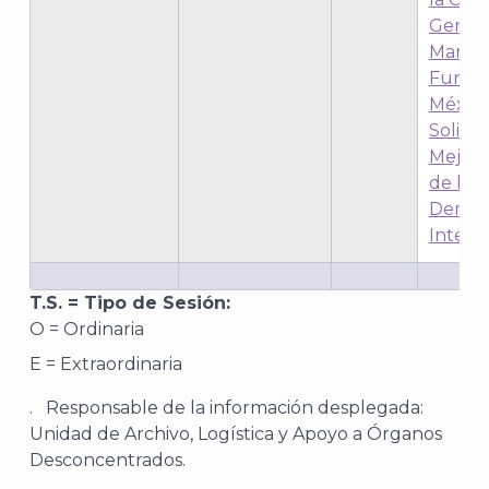
Genera
María 
Funda
México
Solidar
Mejor
de la C
Democ
Interna
T.S. = Tipo de Sesión:
O = Ordinaria
E = Extraordinaria
J
. Responsable de la información desplegada:
Unidad de Archivo, Logística y Apoyo a Órganos
Desconcentrados.