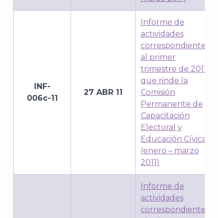
Informe de
actividades
correspondientes
al primer
trimestre de 2011,
que rinde la
INF-
27 ABR 11
Comisión
006c-11
Permanente de
Capacitación
Electoral y
Educación Cívica
(enero – marzo
2011)
J
Informe de
actividades
correspondientes