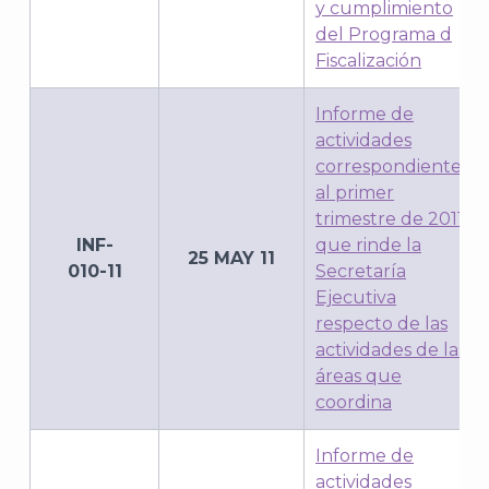
J
y cumplimiento
del Programa d
Fiscalización
Informe de
actividades
correspondiente
al primer
trimestre de 2011
INF-
que rinde la
25 MAY 11
010-11
Secretaría
Ejecutiva
respecto de las
A
actividades de las
áreas que
coordina
Informe de
actividades