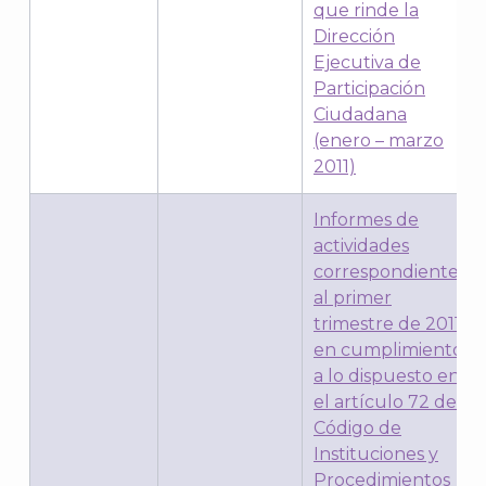
que rinde la
Dirección
Ejecutiva de
Participación
Ciudadana
(enero – marzo
A
2011)
Informes de
actividades
correspondientes
al primer
trimestre de 2011,
en cumplimiento
a lo dispuesto en
el artículo 72 del
Código de
Instituciones y
Procedimientos