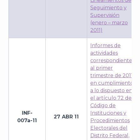
Lineamientos de
Seguimiento y
Supervisión
(enero – marzo
2011)
Informes de
actividades
correspondientes
al primer
trimestre de 2011,
en cumplimiento
J
a lo dispuesto en
el artículo 72 del
Código de
INF-
Instituciones y
27 ABR 11
007a-11
Procedimientos
Electorales del
Distrito Federal,