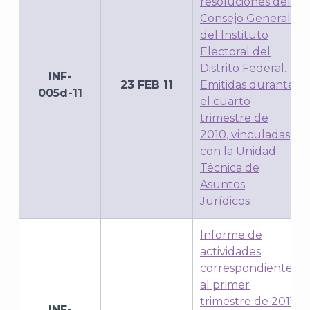
resoluciones del
J
Consejo General
del Instituto
Electoral del
Distrito Federal.
INF-
23 FEB 11
Emitidas durante
005d-11
el cuarto
trimestre de
2010, vinculadas
con la Unidad
Técnica de
Asuntos
Jurídicos
A
Informe de
actividades
correspondientes
al primer
trimestre de 2011,
INF-