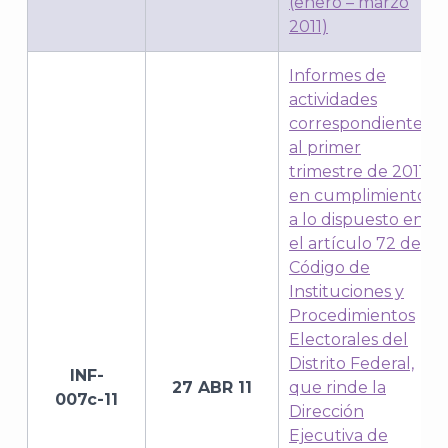
(enero – marzo
2011)
Informes de
actividades
correspondientes
al primer
trimestre de 2011,
J
en cumplimiento
a lo dispuesto en
el artículo 72 del
Código de
Instituciones y
Procedimientos
Electorales del
Distrito Federal,
INF-
27 ABR 11
que rinde la
007c-11
Dirección
Ejecutiva de