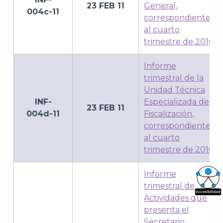
23 FEB 11
General,
004c-11
correspondiente
al cuarto
trimestre de 2010
Informe
trimestral de la
Unidad Técnica
INF-
Especializada de
23 FEB 11
004d-11
Fiscalización,
correspondiente
al cuarto
trimestre de 2010
Informe
trimestral de
Actividades que
What
presenta el
Archi
Secretario