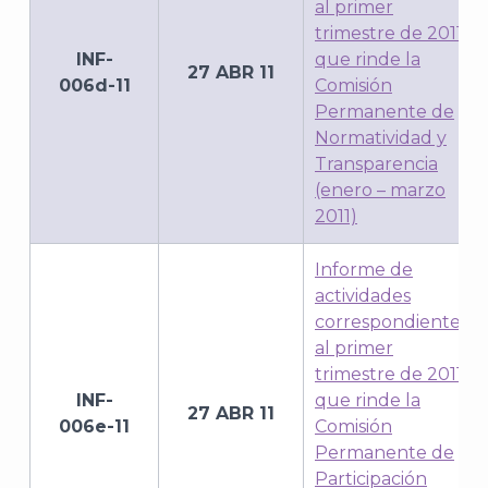
al primer
trimestre de 2011,
INF-
que rinde la
27 ABR 11
006d-11
Comisión
Permanente de
Normatividad y
Transparencia
(enero – marzo
2011)
A
Informe de
actividades
correspondientes
al primer
trimestre de 2011,
INF-
que rinde la
27 ABR 11
006e-11
Comisión
Permanente de
Participación