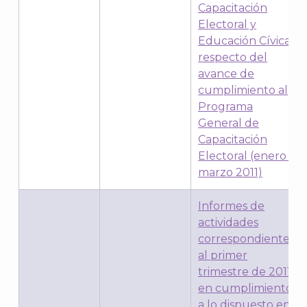
Capacitación
Electoral y
A
Educación Cívica,
respecto del
avance de
cumplimiento al
Programa
General de
Capacitación
Electoral (enero –
marzo 2011)
Informes de
actividades
correspondientes
al primer
trimestre de 2011,
en cumplimiento
a lo dispuesto en