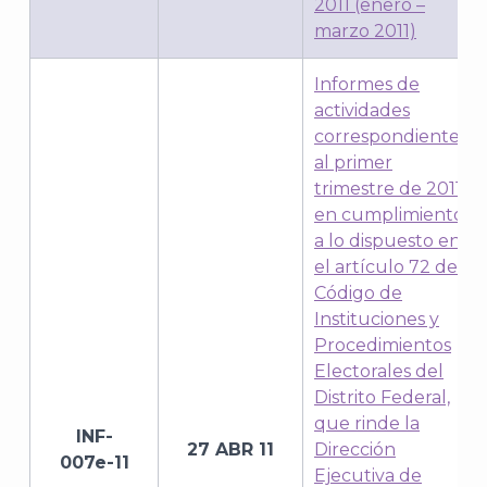
2011 (enero –
marzo 2011)
Informes de
J
actividades
correspondientes
al primer
trimestre de 2011,
en cumplimiento
a lo dispuesto en
el artículo 72 del
Código de
Instituciones y
Procedimientos
Electorales del
Distrito Federal,
que rinde la
A
INF-
27 ABR 11
Dirección
007e-11
Ejecutiva de