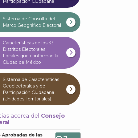
Participación Ciudadana
Sistema de Consulta del
Marco Geográfico Electoral
Características de los 33
Distritos Electorales
Locales que conforman la
Ciudad de México
Sistema de Características
Geoelectorales y de
Participación Ciudadana
(Unidades Territoriales)
cias acerca del
Consejo
ral
 Aprobadas de las