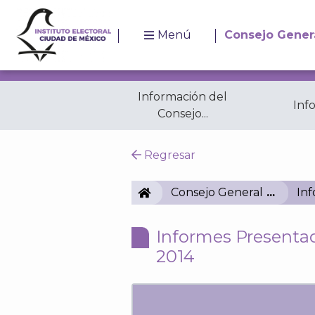
Menú
Consejo Gener
Información del
Inf
Consejo...
Resoluciones
A
Regresar
IECM
Consejo General
In
Informes Presentad
2014