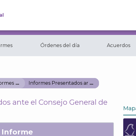
al
ormes
Órdenes del día
Acuerdos
Comisiones y
ctas
Comités del...
formes
Informes Presentados ante el Consejo Gener
os ante el Consejo General de
Map
Informe