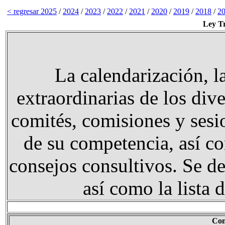
< regresar
2025
/
2024
/
2023
/
2022
/
2021
/
2020
/
2019
/
2018
/
2
Ley Tr
La calendarización, la
extraordinarias de los div
comités, comisiones y sesi
de su competencia, así c
consejos consultivos. Se de
así como la lista 
Com