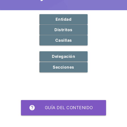
Entidad
Distritos
Casillas
Delegación
Secciones
help
GUÍA DEL CONTENIDO