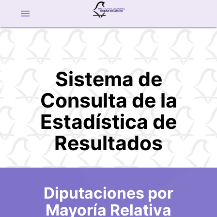
menu
Sistema de
Consulta de la
Estadística de
Resultados
Proceso Electoral Local
Diputaciones por
2009
Mayoría Relativa