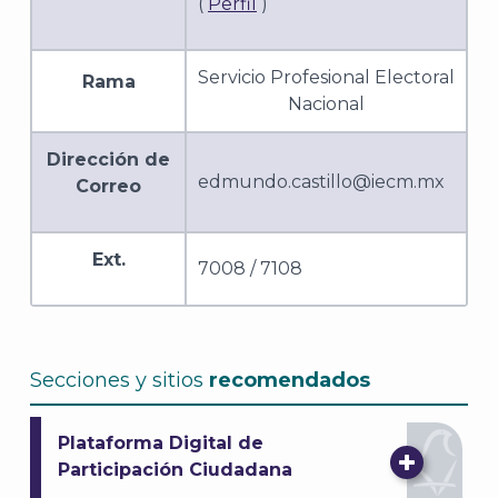
(
Perfil
)
Servicio Profesional Electoral
Rama
Nacional
Dirección de
edmundo.castillo@iecm.mx
J
Correo
Ext.
7008 / 7108
Secciones y sitios
recomendados
Plataforma Digital de
Participación Ciudadana