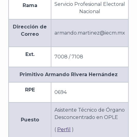
Servicio Profesional Electoral
Rama
Nacional
Dirección de
armando.martinez@iecm.mx
Correo
A
Ext.
7008 / 7108
Primitivo Armando Rivera Hernández
RPE
0694
Asistente Técnico de Órgano
Desconcentrado en OPLE
Puesto
(
Perfil
)