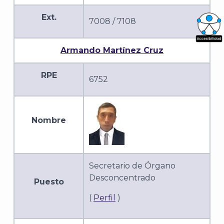
Ext.
7008 / 7108
What
Armando Martínez Cruz
Archi
RPE
6752
Nombre
J
Secretario de Órgano
Desconcentrado
Puesto
(
Perfil
)