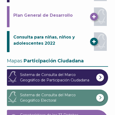
A
Plan General de Desarrollo
Consulta para niñas, niños y
adolescentes 2022
Mapas
Participación Ciudadana
Sistema de Consulta del Marco
Geográfico de Participación Ciudadana
Sistema de Consulta del Marco
Geográfico Electoral
Características de los 33 Distritos