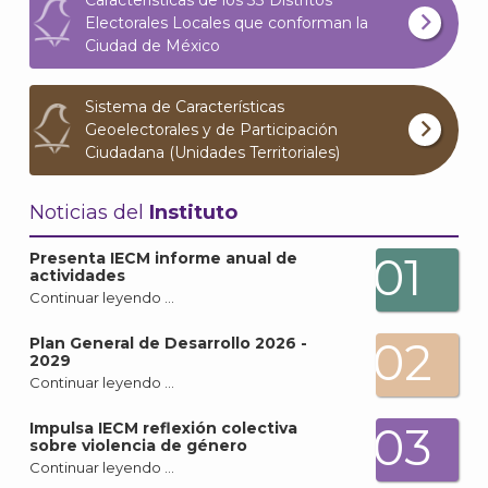
Electorales Locales que conforman la
Ciudad de México
Sistema de Características
Geoelectorales y de Participación
Ciudadana (Unidades Territoriales)
Noticias del
Instituto
01
Presenta IECM informe anual de
actividades
Continuar leyendo …
02
Plan General de Desarrollo 2026 -
2029
Continuar leyendo …
03
Impulsa IECM reflexión colectiva
sobre violencia de género
Continuar leyendo …