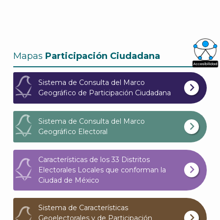
Mapas
Participación Ciudadana
What
Sistema de Consulta del Marco
Archi
Geográfico de Participación Ciudadana
Sistema de Consulta del Marco
Geográfico Electoral
J
Características de los 33 Distritos
Electorales Locales que conforman la
Ciudad de México
Sistema de Características
Geoelectorales y de Participación