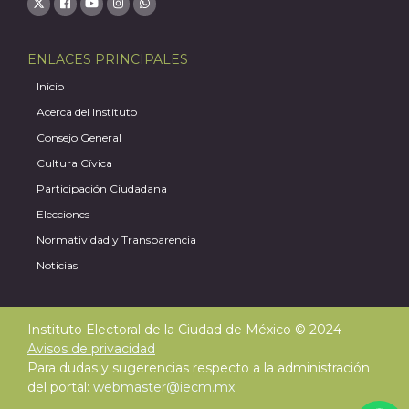
ENLACES PRINCIPALES
Inicio
Acerca del Instituto
Consejo General
Cultura Cívica
Participación Ciudadana
Elecciones
Normatividad y Transparencia
Noticias
Instituto Electoral de la Ciudad de México © 2024
Avisos de privacidad
Para dudas y sugerencias respecto a la administración
del portal:
webmaster@iecm.mx