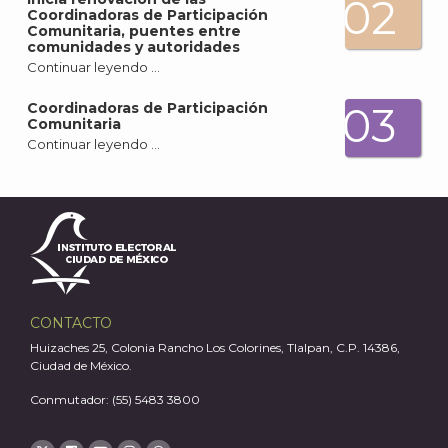
02
Coordinadoras de Participación
Comunitaria, puentes entre
comunidades y autoridades
Continuar leyendo …
A
03
Coordinadoras de Participación
Comunitaria
Continuar leyendo …
CONTACTO
Huizaches 25, Colonia Rancho Los Colorines, Tlalpan, C.P. 14386,
Ciudad de México.
Conmutador: (55) 5483 3800