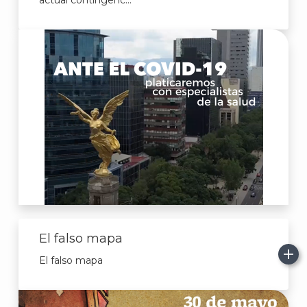
actual contingenc...
J
El falso mapa
El falso mapa