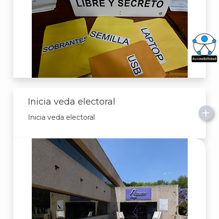
What
Archi
Inicia veda electoral
Inicia veda electoral
J