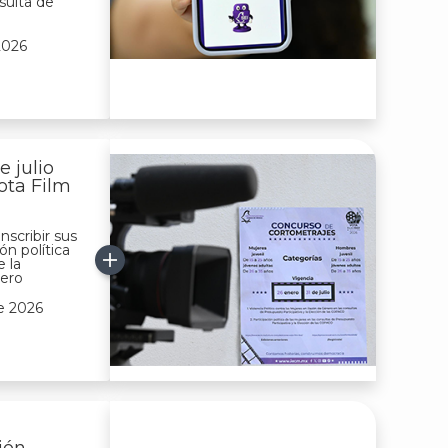
sulta de
2026
e julio
Vota Film
nscribir sus
ón política
e la
nero
de 2026