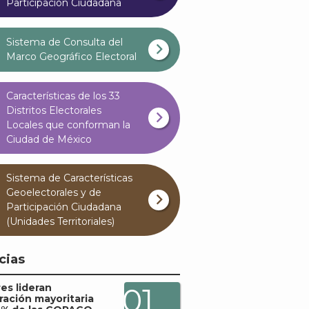
Participación Ciudadana
Sistema de Consulta del
Marco Geográfico Electoral
Características de los 33
Distritos Electorales
Locales que conforman la
Ciudad de México
Sistema de Características
Geoelectorales y de
Participación Ciudadana
(Unidades Territoriales)
cias
es lideran
01
ración mayoritaria