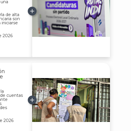
 una
rla de alta
ncaria son
iniciarse
de 2026
ón
de
la
n de cuentas
ante
s
ades
de 2026