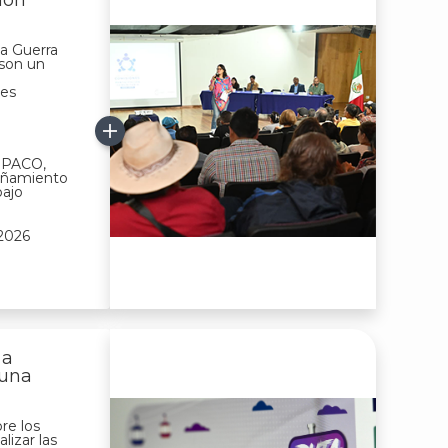
ión
sa Guerra
son un
res
COPACO,
añamiento
bajo
 2026
 a
 una
bre los
lizar las