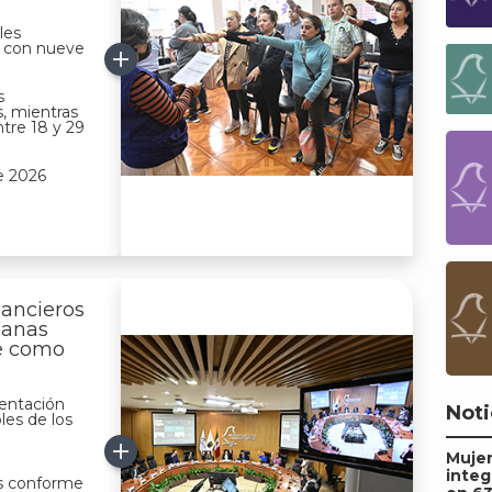
les
 con nueve
s
, mientras
tre 18 y 29
e 2026
nancieros
danas
se como
entación
Noti
les de los
Mujer
integ
s conforme