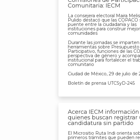
Comisiones de Participac
Comunitaria: IECM
La consejera electoral Maira Meli
Pulido destacó que las COPACO 
puente entre la ciudadanía y las
instituciones para construir mejo
comunidades
Durante las jornadas se imparten
herramientas sobre Presupuesto
Participativo, funciones de las 
perspectiva de género y acomp
institucional para fortalecer el tra
comunitario
Ciudad de México, 29 de julio de
Boletín de prensa UTCSyD-245
Acerca IECM información
quienes buscan registrar
candidatura sin partido
El Micrositio Ruta Indi orienta so
primeros trámites que pueden rea