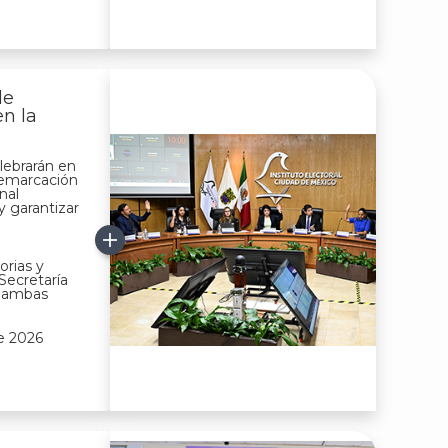
de
en la
elebrarán en
 demarcación
nal
y garantizar
orias y
Secretaría
e ambas
e 2026