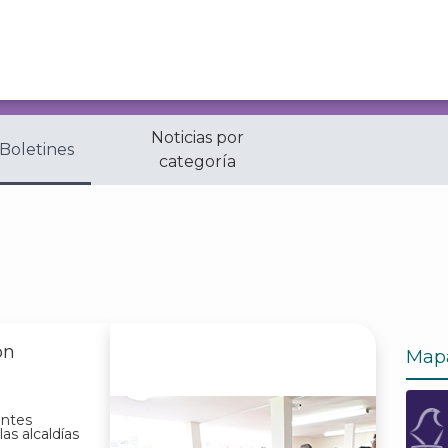
Noticias por
 Boletines
categoría
ón
Map
s
antes
as alcaldías