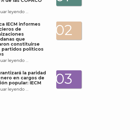
3% de las COPACO
uar leyendo …
ica IECM informes
02
cieros de
izaciones
adanas que
ron constituirse
partidos políticos
es
uar leyendo …
rantizará la paridad
03
nero en cargos de
ión popular: IECM
uar leyendo …