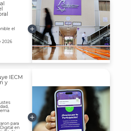
al
el
oral
nible el
e 2026
luye IECM
n y
a
ustes
idad,
stema
raron para
Digital en