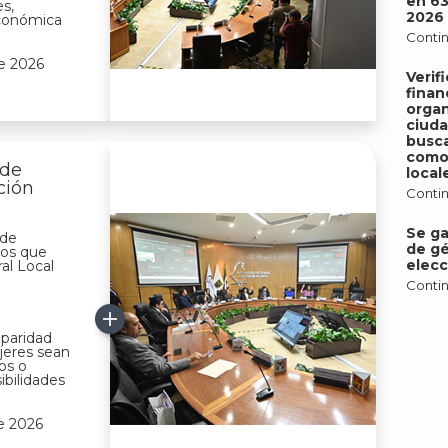
en 6
es,
2026
económica
Contin
e 2026
Verif
finan
organ
ciud
busca
como 
 de
local
ción
Contin
Se ga
 de
de gé
icos que
elecc
al Local
Contin
 paridad
ujeres sean
os o
bilidades
e 2026