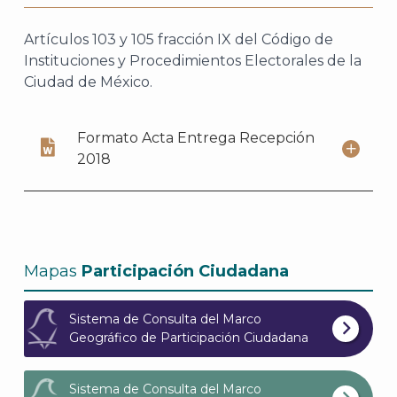
Artículos 103 y 105 fracción IX del Código de
Instituciones y Procedimientos Electorales de la
Ciudad de México.
J
Formato Acta Entrega Recepción
2018
Mapas
Participación Ciudadana
Sistema de Consulta del Marco
Geográfico de Participación Ciudadana
A
Sistema de Consulta del Marco