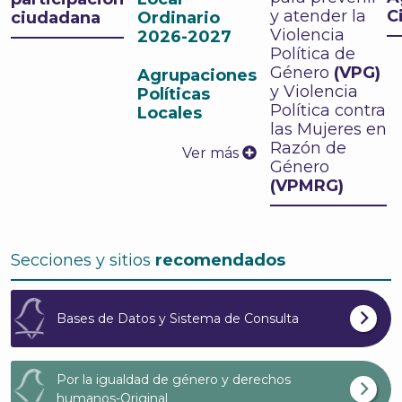
y atender la
C
ciudadana
Ordinario
Violencia
2026-2027
Política de
Género
(VPG)
Agrupaciones
y Violencia
Políticas
Política contra
Locales
las Mujeres en
Razón de
Ver más
Género
(VPMRG)
Secciones y sitios
recomendados
Bases de Datos y Sistema de Consulta
Por la igualdad de género y derechos
humanos-Original