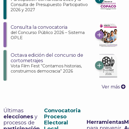
Consulta de Presupuesto Participativo
2026 y 2027
Consulta la convocatoria
del Concurso Público 2026 – Sistema
OPLE
Octava edición del concurso de
cortometrajes
Vota Film Fest “Contamos historias,
construimos democracia” 2026
Ver más
Últimas
Convocatoria
elecciones
y
Proceso
Herramientas
M
procesos de
Electoral
para prevenir
A
participación
Local