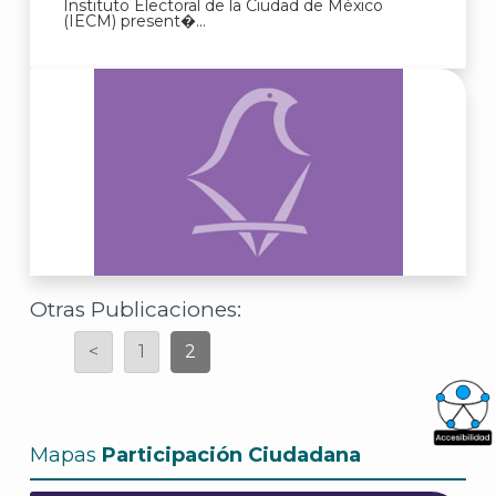
Instituto Electoral de la Ciudad de México
(IECM) present�...
Otras Publicaciones:
<
1
2
Mapas
Participación Ciudadana
What
Archi