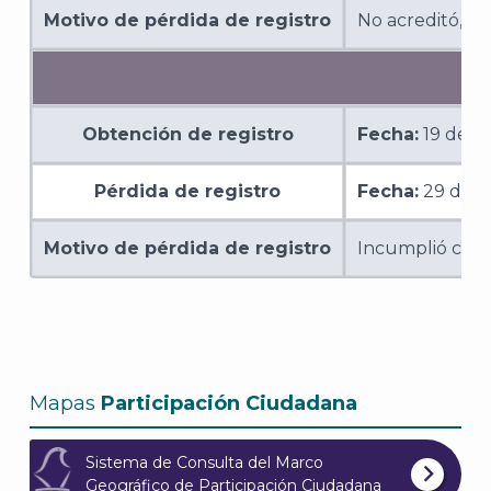
Motivo de pérdida de registro
No acreditó, me
Obtención de registro
Fecha:
19 de o
Pérdida de registro
Fecha:
29 de n
Motivo de pérdida de registro
Incumplió con l
Mapas
Participación Ciudadana
J
Sistema de Consulta del Marco
Geográfico de Participación Ciudadana