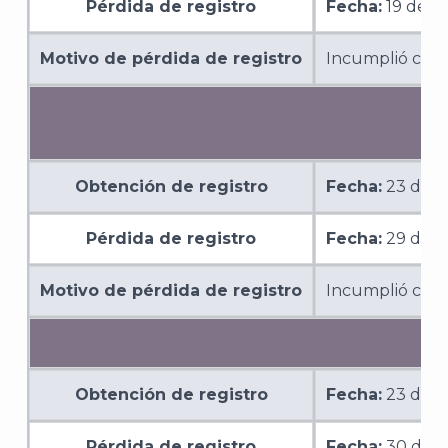
Pérdida de registro
Fecha:
19 de d
J
Motivo de pérdida de registro
Incumplió con l
Obtención de registro
Fecha:
23 de o
Pérdida de registro
Fecha:
29 de n
Motivo de pérdida de registro
Incumplió con l
A
Obtención de registro
Fecha:
23 de o
Pérdida de registro
Fecha:
30 de s