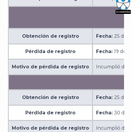
What
Archi
Obtención de registro
Fecha:
25 de o
Pérdida de registro
Fecha:
19 de d
J
Motivo de pérdida de registro
Incumplió diver
Obtención de registro
Fecha:
25 de o
Pérdida de registro
Fecha:
30 de 
Motivo de pérdida de registro
Incumplió de m