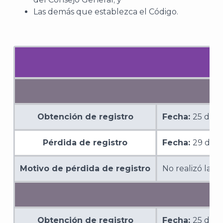
Las demás que establezca el Código.
Obtención de registro
Fecha:
25 de o
Pérdida de registro
Fecha:
29 de 
Motivo de pérdida de registro
No realizó la m
Obtención de registro
Fecha:
25 de o