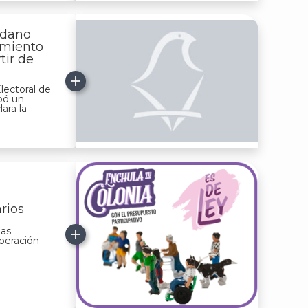
adano
amiento
tir de
lectoral de
bó un
ara la
arios
las
beración