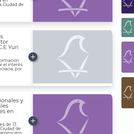
a en
la Ciudad de
as
ctor
C.E Yuri
nformación
 el interés
cracia, por
ionales y
ales
les en
es de 13
a Ciudad de
eramericano