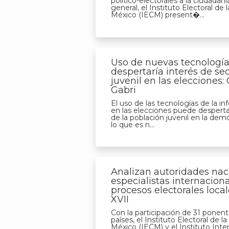
político-electorales a la ciudadaní
general, el Instituto Electoral de 
México (IECM) present�...
Uso de nuevas tecnologí
despertaría interés de se
juvenil en las elecciones: 
Gabri
El uso de las tecnologías de la i
en las elecciones puede despertar
de la población juvenil en la demo
lo que es n...
Analizan autoridades nac
especialistas internacion
procesos electorales loca
XVII
Con la participación de 31 ponent
países, el Instituto Electoral de l
México (IECM) y el Instituto Int