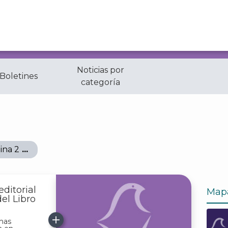
Noticias por
 Boletines
categoría
ina 2
ditorial
Map
del Libro
emas