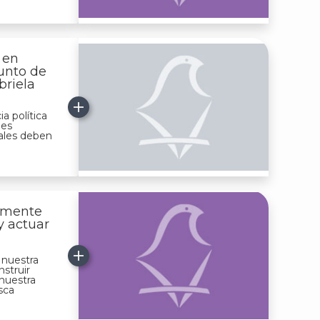
 en
unto de
briela
ia política
des
nales deben
amente
y actuar
 nuestra
struir
 nuestra
sca