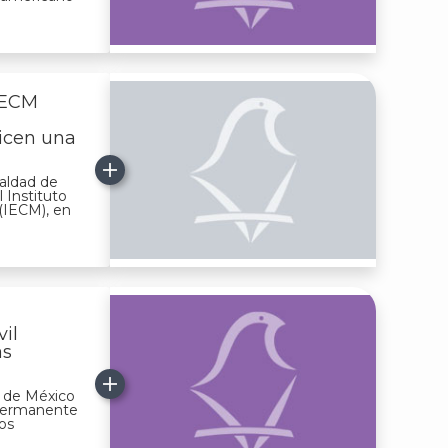
IECM
icen una
aldad de
Instituto
 (IECM), en
vil
as
ad de México
 Permanente
os