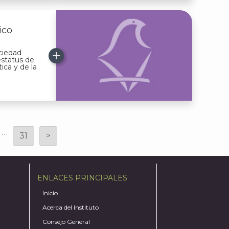
ico
ociedad
estatus de
tica y de la
…
31
>
ENLACES PRINCIPALES
Inicio
Acerca del Instituto
Consejo General