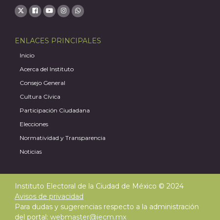
ENLACES PRINCIPALES
Inicio
Acerca del Instituto
Consejo General
Cultura Cívica
Participación Ciudadana
Elecciones
A
Normatividad y Transparencia
Noticias
Instituto Electoral de la Ciudad de México © 2024
Avisos de privacidad
Para dudas y sugerencias respecto a la administración
del portal:
webmaster@iecm.mx