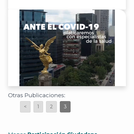
J
Otras Publicaciones:
<
1
2
3