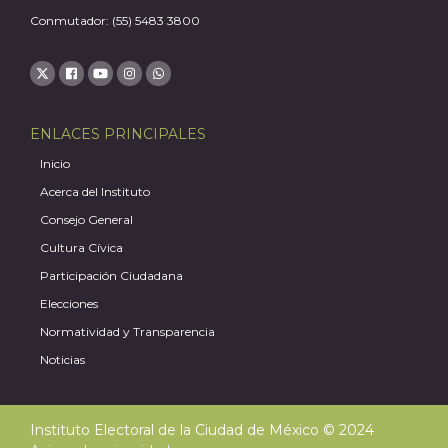
Conmutador: (55) 5483 3800
A
ENLACES PRINCIPALES
Inicio
Acerca del Instituto
Consejo General
Cultura Cívica
Participación Ciudadana
Elecciones
Normatividad y Transparencia
Noticias
Instituto Electoral de la Ciudad de México © 2024