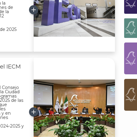
 la
mes de
de la
12
 de 2025
del IECM
s
l Consejo
 la Ciudad
rogramas
2025 de las
que
les
 y en
ones
 2024-2025 y