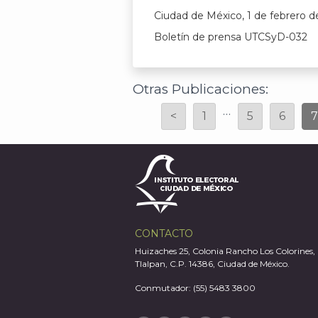
Ciudad de México, 1 de febrero d
Boletín de prensa UTCSyD-032
Otras Publicaciones:
…
<
1
5
6
7
CONTACTO
Huizaches 25, Colonia Rancho Los Colorines,
Tlalpan, C.P. 14386, Ciudad de México.
Conmutador: (55) 5483 3800