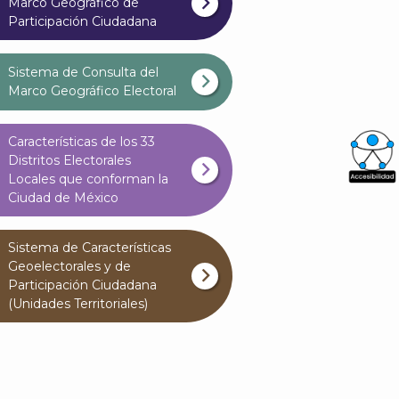
Marco Geográfico de
Participación Ciudadana
Sistema de Consulta del
Marco Geográfico Electoral
Características de los 33
Distritos Electorales
Locales que conforman la
What
Ciudad de México
Archi
Sistema de Características
Geoelectorales y de
Participación Ciudadana
(Unidades Territoriales)
J