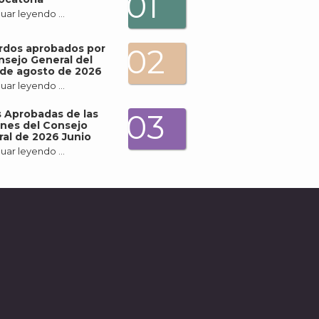
01
uar leyendo …
rdos aprobados por
02
nsejo General del
de agosto de 2026
uar leyendo …
 Aprobadas de las
03
nes del Consejo
al de 2026 Junio
uar leyendo …
A