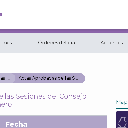
al
ormes
Órdenes del día
Acuerdos
Comisiones y
ctas
Comités del...
as
Actas Aprobadas de las Sesiones del Consejo G
 las Sesiones del Consejo
Map
nero
Fecha