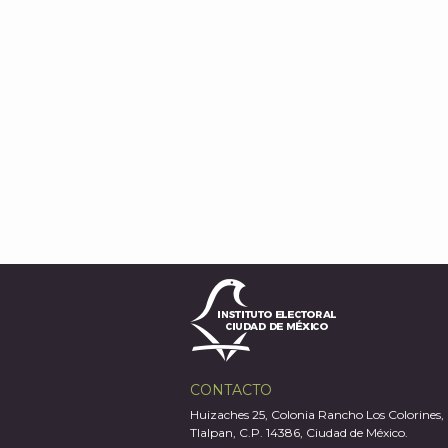
CONTACTO
Huizaches 25, Colonia Rancho Los Colorines,
Tlalpan, C.P. 14386, Ciudad de México.