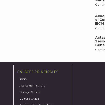
Contin
Acue
el Co
IECM 
Contin
Actas
Sesio
Gener
Contin
ENLACES PRINCIPALES
Inicio
Acerca del Instituto
Consejo General
Cultura Cívica