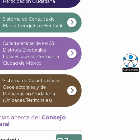
Participación Ciudadana
Sistema de Consulta del
Marco Geográfico Electoral
Características de los 33
Distritos Electorales
Locales que conforman la
Ciudad de México
What
Sistema de Características
Archi
Geoelectorales y de
Participación Ciudadana
(Unidades Territoriales)
cias acerca del
Consejo
ral
J
ocatoria