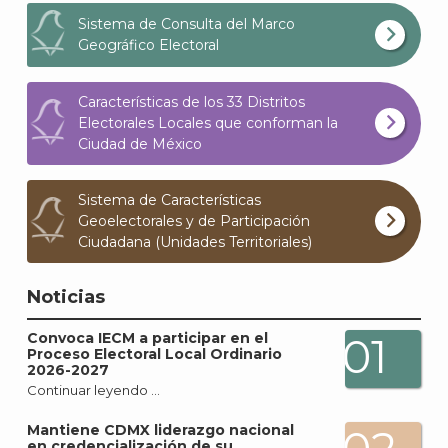
Sistema de Consulta del Marco
Geográfico Electoral
Características de los 33 Distritos
Electorales Locales que conforman la
J
Ciudad de México
Sistema de Características
Geoelectorales y de Participación
Ciudadana (Unidades Territoriales)
Noticias
Convoca IECM a participar en el
01
Proceso Electoral Local Ordinario
2026-2027
Continuar leyendo …
Mantiene CDMX liderazgo nacional
en credencialización de su