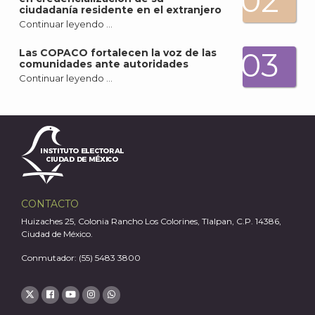
02
A
ciudadanía residente en el extranjero
Continuar leyendo …
03
Las COPACO fortalecen la voz de las
comunidades ante autoridades
Continuar leyendo …
CONTACTO
Huizaches 25, Colonia Rancho Los Colorines, Tlalpan, C.P. 14386,
Ciudad de México.
Conmutador: (55) 5483 3800