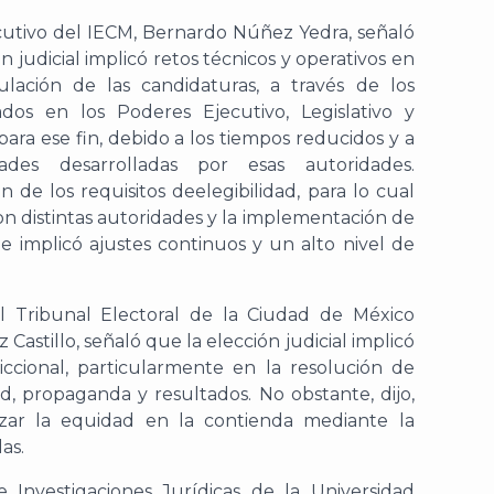
jecutivo del IECM, Bernardo Núñez Yedra, señaló
n judicial implicó retos técnicos y operativos en
ulación de las candidaturas, a través de los
dos en los Poderes Ejecutivo, Legislativo y
para ese fin, debido a los tiempos reducidos y a
des desarrolladas por esas autoridades.
ón de los requisitos de
elegibilidad, para lo cual
con distintas autoridades y la implementación de
ue implicó ajustes continuos y un alto nivel de
l Tribunal Electoral de la Ciudad de México
 Castillo
, señaló que la elección judicial implicó
diccional, particularmente en la resolución de
ad, propaganda y resultados.
No obstante, dijo,
izar la equidad en la contienda mediante la
las
.
e Investigaciones Jurídicas de la
Universidad