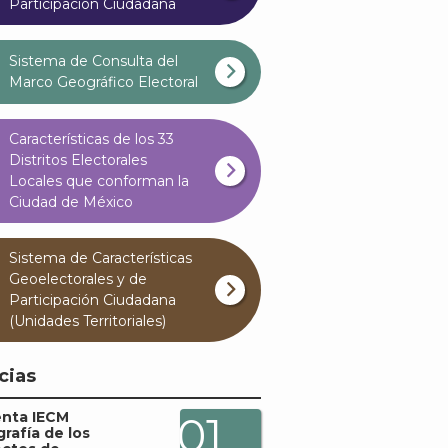
Participación Ciudadana
Sistema de Consulta del
Marco Geográfico Electoral
Características de los 33
Distritos Electorales
Locales que conforman la
Ciudad de México
Sistema de Características
Geoelectorales y de
Participación Ciudadana
(Unidades Territoriales)
cias
enta IECM
01
grafía de los