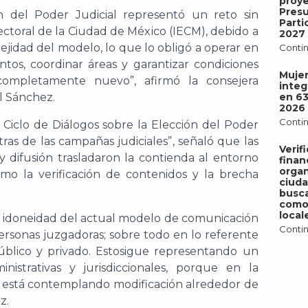
proy
Pres
n
del Poder
J
udicial representó un reto sin
Parti
ectoral de la Ciudad de Méx
ico (IECM), debido a
2027
lejidad del modelo, lo que
lo
obligó a operar en
Contin
ntos, coordinar áreas y garantizar condiciones
Mujer
completamente nuevo
”
, afirmó la consejera
integ
il Sánchez.
en 6
2026
Contin
l
Ciclo de Diálogos sobre la Elección del Poder
ntras de las campañas judiciales”
,
señaló que las
Verif
y difusión trasladaron la c
ontienda al entorno
finan
organ
o la verificación de contenidos y la brecha
ciud
busca
como 
local
 la idoneidad del actual modelo de comunicación
Contin
 personas juzgadoras; sobre todo
en lo referente
úblico y privado. E
st
o
sigue
representando
un
inistrativas
y
jurisdiccionales, porque en la
e está contemplando modificación alrededor de
z.