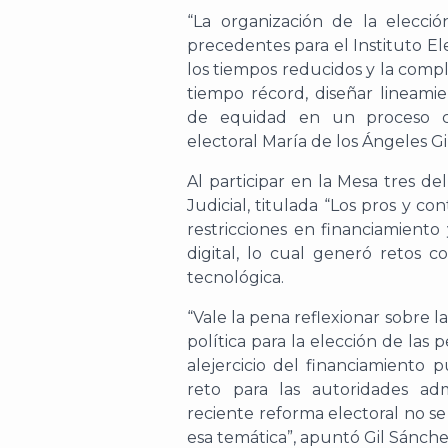
“
La organización de la elecció
precedentes para el Instituto El
los tiempos reducidos y la comp
tiempo récord, diseñar lineamie
de equidad en un proceso 
electoral María de los Ángeles G
Al participar
en la
M
esa tres de
Judicial
, titulada “Los pros y co
restricciones en financiamiento 
digital, lo
cual
generó retos com
tecnológica.
“Vale la pena reflexionar sobre
política para la elección de las
al
ejercicio del financiamiento p
reto
para las autoridades adm
reciente reforma electoral no s
esa temática”, apuntó Gil Sánche