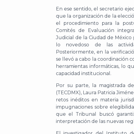
En ese sentido, el secretario e
que la organización de la elecció
el procedimiento para la post
Comités de Evaluación integra
Judicial de la Ciudad de México 
lo novedoso de las activida
Posteriormente, en la verificaci
se llevó a cabo la coordinación 
herramientas informáticas, lo q
capacidad institucional.
Por su parte, l
a magistrada de
(TECDMX)
,
Laura Patricia Jiménez
retos inéditos en materia juris
impugnaciones sobre elegibilid
que
el Tribunal buscó garant
interpretación de
las
nuevas reg
El investigador del Instituto d