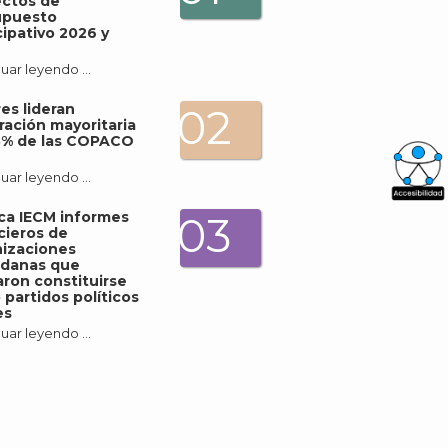
ectos de
upuesto
cipativo 2026 y
uar leyendo …
es lideran
02
ración mayoritaria
3% de las COPACO
uar leyendo …
What
ica IECM informes
03
cieros de
Archi
izaciones
adanas que
ron constituirse
partidos políticos
es
uar leyendo …
J