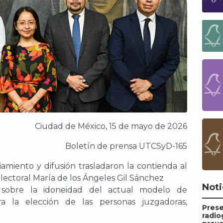
Ciudad de México,
15
de
m
a
yo
de 202
6
Boletín de prensa UTCSyD-
165
ciamiento y difusión trasladaron la contienda al
lectoral María de los Ángeles Gil Sánchez
Noti
r sobre la idoneidad del actual modelo de
ra la elección de las personas juzgadoras,
Pres
radio