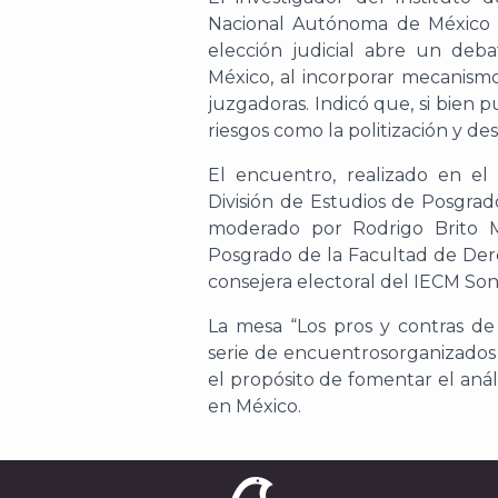
Nacional Autónoma de México
elección judicial abre un deb
México, al incorporar mecanism
juzgadoras. Indicó que, si bien 
riesgos como la politización y de
El
encuentro
,
realizado
en el A
División de Estudios de Posgra
moderado por Rodrigo Brito Me
Posgrado de la Facultad de De
consejera electoral
del IECM
Son
La mesa
“Los pros y contras de
serie de encuentros
organizados
el propósito de
fomentar el análi
en México.