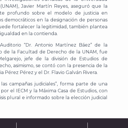
(
UNAM
)
,
Javier Martín Reyes
,
aseguró
que la
ate profundo sobre el modelo de justicia en
os democráticos en la designación de personas
puede fortalecer la legitimidad, también plantea
sigualdad en la contienda.
uditorio “Dr. Antonio Mart
ínez Báez” de la
do de la Facultad de Derecho de la UNAM,
fue
lgarejo, jefe de la división de Estudios de
recho
, asimismo, se
contó con
la presencia de la
ia Pérez Pérez
y el Dr. Flav
io Galván Rivera
.
 las campañas judiciales
”
,
forma parte de una
 por el IECM y la
Máxima Casa de Estudios,
con
sis plural e informado sobre la elección judicial