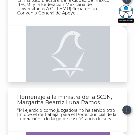
El Instituto Electoral de la Ciudad de México
(IECM) y la Federación Mexicana de
Universitarias A.C. (FEMU) firmaron un
Convenio General de Apoyo ...
What
Archi
J
Homenaje a la ministra de la SCJN,
Margarita Beatriz Luna Ramos
“Mi ejercicio como juzgadora no ha tenido otro
fin que el de trabajar para el Poder Judicial de la
Federación, a lo largo de casi 44 años de servi...