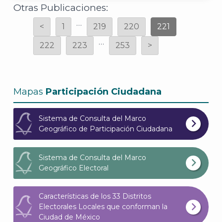
Otras Publicaciones:
A
…
<
1
219
220
221
…
222
223
253
>
Mapas
Participación Ciudadana
Sistema de Consulta del Marco
Geográfico de Participación Ciudadana
Sistema de Consulta del Marco
Geográfico Electoral
Características de los 33 Distritos
Electorales Locales que conforman la
Ciudad de México