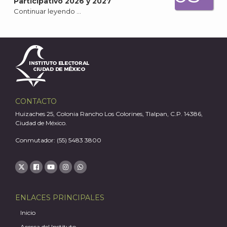
Participativo 2026 y 2027
Continuar leyendo …
J
CONTACTO
Huizaches 25, Colonia Rancho Los Colorines, Tlalpan, C.P. 14386,
Ciudad de México.
Conmutador: (55) 5483 3800
ENLACES PRINCIPALES
A
Inicio
Acerca del Instituto