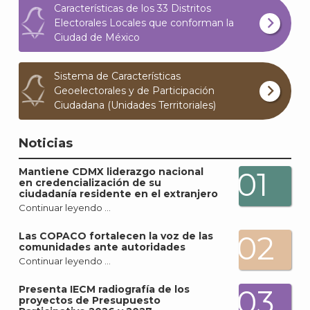
Características de los 33 Distritos
Electorales Locales que conforman la
Ciudad de México
Sistema de Características
Geoelectorales y de Participación
Ciudadana (Unidades Territoriales)
Noticias
Mantiene CDMX liderazgo nacional
01
en credencialización de su
ciudadanía residente en el extranjero
Continuar leyendo …
02
Las COPACO fortalecen la voz de las
comunidades ante autoridades
Continuar leyendo …
Presenta IECM radiografía de los
03
proyectos de Presupuesto