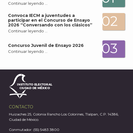
Continuar leyendo …
Convoca IECM a juventudes a
02
participar en el Concurso de Ensayo
2026 “Conversando con los clásicos”
Continuar leyendo …
A
03
Concurso Juvenil de Ensayo 2026
Continuar leyendo …
CONTACTO
Huizaches 25, Colonia Rancho Los Colorines, Tlalpan, C.P. 14386,
Ciudad de México.
Conmutador: (55) 5483 3800