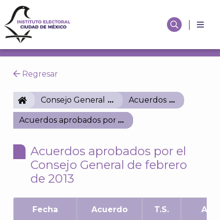
Regresar
IECM
Consejo General
Acuerdos
Acuerdos aprobados por el Consejo General de feb
Acuerdos aprobados por el
Consejo General de febrero
de 2013
Fecha
Acuerdo
T.S.
Asu