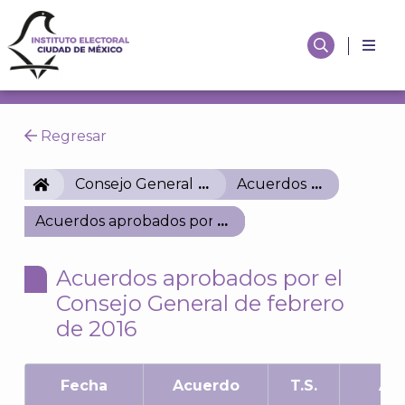
Regresar
IECM
Consejo General
Acuerdos
Acuerdos aprobados por el Consejo General de feb
Acuerdos aprobados por el
Consejo General de febrero
de 2016
Fecha
Acuerdo
T.S.
As