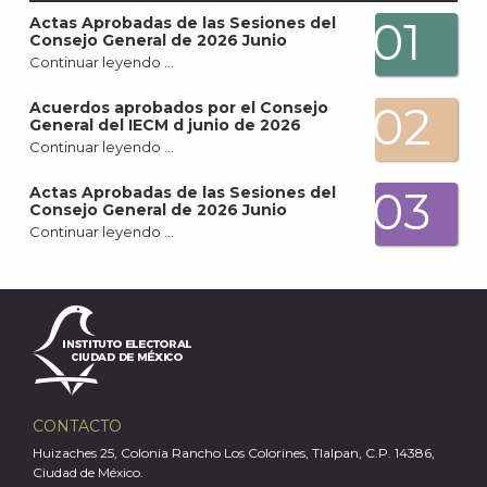
01
Actas Aprobadas de las Sesiones del
Consejo General de 2026 Junio
Continuar leyendo …
02
Acuerdos aprobados por el Consejo
General del IECM d junio de 2026
Continuar leyendo …
03
Actas Aprobadas de las Sesiones del
Consejo General de 2026 Junio
Continuar leyendo …
CONTACTO
Huizaches 25, Colonia Rancho Los Colorines, Tlalpan, C.P. 14386,
J
Ciudad de México.