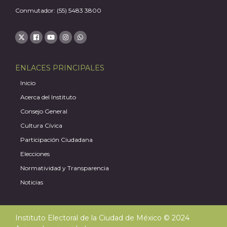
Conmutador: (55) 5483 3800
ENLACES PRINCIPALES
Inicio
Acerca del Instituto
Consejo General
Cultura Cívica
Participación Ciudadana
A
Elecciones
Normatividad y Transparencia
Noticias
Instituto Electoral de la Ciudad de México © 2024