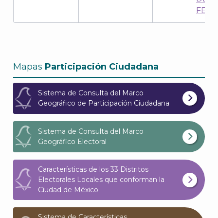
FED
Mapas
Participación Ciudadana
Sistema de Consulta del Marco
Geográfico de Participación Ciudadana
Sistema de Consulta del Marco
Geográfico Electoral
Características de los 33 Distritos
Electorales Locales que conforman la
Ciudad de México
Sistema de Características