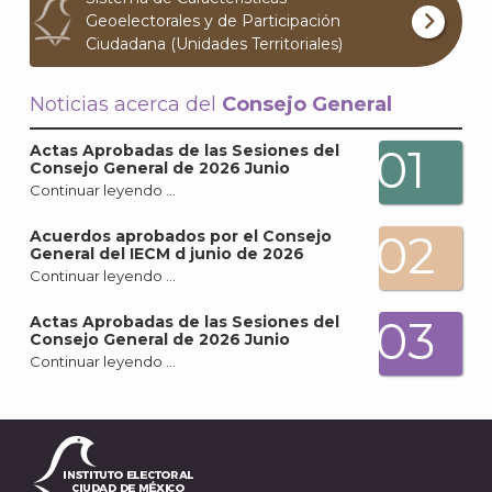
Geoelectorales y de Participación
J
Ciudadana (Unidades Territoriales)
Noticias acerca del
Consejo General
01
Actas Aprobadas de las Sesiones del
Consejo General de 2026 Junio
Continuar leyendo …
02
Acuerdos aprobados por el Consejo
General del IECM d junio de 2026
Continuar leyendo …
03
Actas Aprobadas de las Sesiones del
Consejo General de 2026 Junio
Continuar leyendo …
A