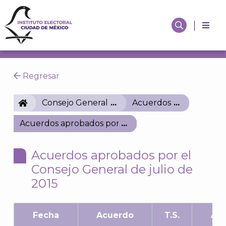
Regresar
IECM
Consejo General
Acuerdos
Acuerdos aprobados por el Consejo General de juli
Acuerdos aprobados por el
Consejo General de julio de
2015
Fecha
Acuerdo
T.S.
Asu