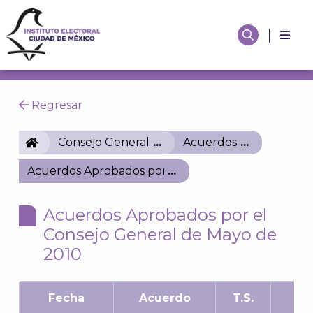
Regresar
IECM
Consejo General
Acuerdos
Acuerdos Aprobados por el Consejo General de Ma
Acuerdos Aprobados por el
Consejo General de Mayo de
2010
Fecha
Acuerdo
T.S.
As