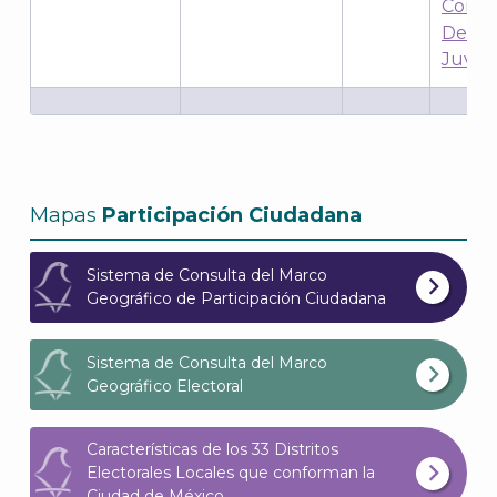
Concu
Debat
Juveni
A
Mapas
Participación Ciudadana
Sistema de Consulta del Marco
Geográfico de Participación Ciudadana
Sistema de Consulta del Marco
Geográfico Electoral
Características de los 33 Distritos
Electorales Locales que conforman la
Ciudad de México