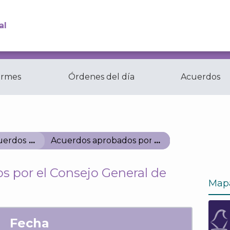
al
ormes
Órdenes del día
Acuerdos
Comisiones y
ctas
Comités del...
uerdos
Acuerdos aprobados por el Consejo Genera
 por el Consejo General de
Map
Fecha