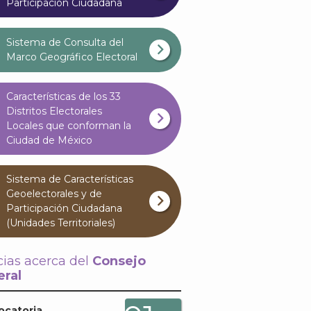
Participación Ciudadana
Sistema de Consulta del
Marco Geográfico Electoral
Características de los 33
Distritos Electorales
Locales que conforman la
Ciudad de México
Sistema de Características
Geoelectorales y de
Participación Ciudadana
(Unidades Territoriales)
cias acerca del
Consejo
ral
ocatoria