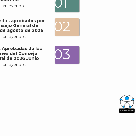
01
uar leyendo …
rdos aprobados por
02
nsejo General del
de agosto de 2026
uar leyendo …
 Aprobadas de las
03
nes del Consejo
al de 2026 Junio
uar leyendo …
What
Archi