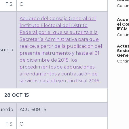
T.S.
O
Contin
Acuerdo del Consejo General del
Acue
el Co
lnstituto Electoral del Distrito
IECM 
Federal por el que se autoriza a la
Contin
Secretaría Administrativa para que
realice, a partir de la publicación del
Actas
sunto
Sesio
presente instrumento y hasta el 31
Gener
de diciembre de 2015, los
Contin
procedimientos de adquisiciones,
arrendamientos y contratación de
servicios para el ejercicio fiscal 2016.
28 OCT 15
uerdo
ACU-608-15
T.S.
O