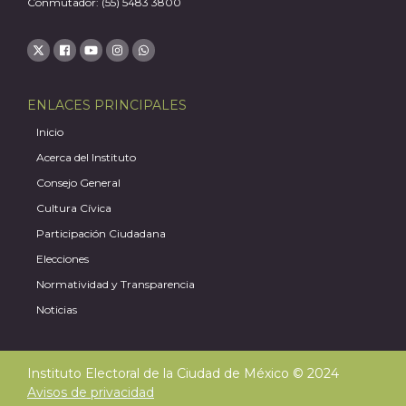
Conmutador: (55) 5483 3800
A
ENLACES PRINCIPALES
Inicio
Acerca del Instituto
Consejo General
Cultura Cívica
Participación Ciudadana
Elecciones
Normatividad y Transparencia
Noticias
Instituto Electoral de la Ciudad de México © 2024
Avisos de privacidad