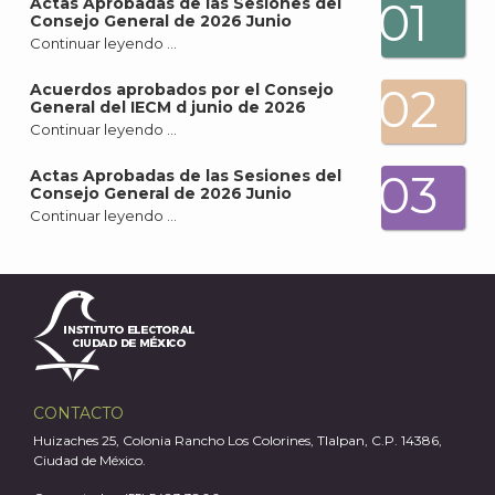
01
Actas Aprobadas de las Sesiones del
Consejo General de 2026 Junio
Continuar leyendo …
02
Acuerdos aprobados por el Consejo
General del IECM d junio de 2026
Continuar leyendo …
J
03
Actas Aprobadas de las Sesiones del
Consejo General de 2026 Junio
Continuar leyendo …
CONTACTO
Huizaches 25, Colonia Rancho Los Colorines, Tlalpan, C.P. 14386,
Ciudad de México.