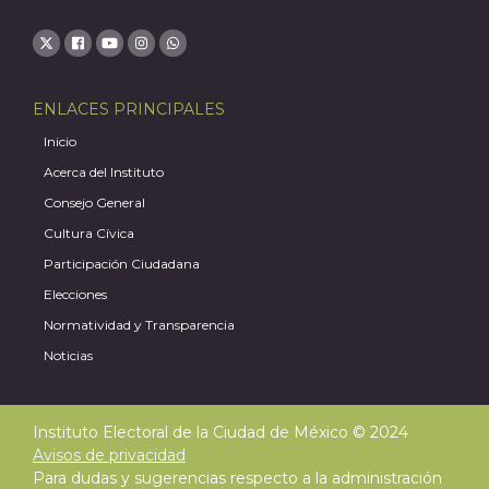
ENLACES PRINCIPALES
Inicio
Acerca del Instituto
Consejo General
Cultura Cívica
J
Participación Ciudadana
Elecciones
Normatividad y Transparencia
Noticias
Instituto Electoral de la Ciudad de México © 2024
Avisos de privacidad
Para dudas y sugerencias respecto a la administración