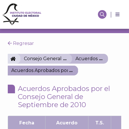
Regresar
IECM
Consejo General
Acuerdos
Acuerdos Aprobados por el Consejo General de Se
Acuerdos Aprobados por el
Consejo General de
Septiembre de 2010
Fecha
Acuerdo
T.S.
A