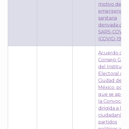
motivo de la
emergencia
sanitaria
derivada del
SARS-COV2
(COVID-19)
Acuerdo del
Consejo Gene
del Instituto
Electoral de 
Ciudad de
México, por e
que se apru
la Convocator
dirigida a la
ciudadanía y
partidos
políticos a