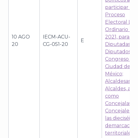
participar en 
Proceso
Electoral Loc
Ordinario 20
10 AGO
IECM-ACU-
2021, para ele
E
20
CG-051-20
Diputadas y
Diputados al
Congreso de 
Ciudad de
México;
Alcaldesas y
Alcaldes, así
como
Concejalas y
Concejales d
las dieciséis
demarcacion
J
territoriales,