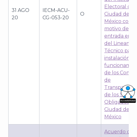
Electoral de 
31 AGO
IECM-ACU-
O
Ciudad de
20
CG-053-20
México con
motivo de la
entrada en v
del Lineamie
Técnico para 
instalación y
funcionamie
de los Comité
de
Transparenci
de los Sujeto
Obligados de
What
Ciudad de
Archi
México
Acuerdo del