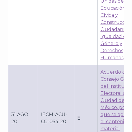
Unidas de
Educación
Cívica y
Construcción
Ciudadanía, 
Igualdad de
Género y
Derechos
Humanos
Acuerdo del
Consejo Gene
del Instituto
Electoral de 
Ciudad de
México, por e
31 AGO
IECM-ACU-
que se apru
E
20
CG-054-20
el contenido 
material