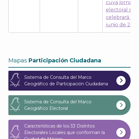
cuya jornada
electoral se
celebrará el 
junio de 2021
Mapas
Participación Ciudadana
Sistema de Consulta del Marco
Geográfico de Participación Ciudadana
A
Sistema de Consulta del Marco
Geográfico Electoral
Características de los 33 Distritos
Electorales Locales que conforman la
Ciudad de México