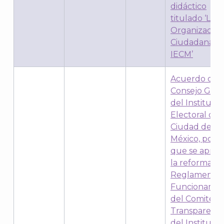
didáctico
titulado ‘Las
Organizacion
Ciudadanas y
IECM’
Acuerdo del
Consejo Gene
del Instituto
Electoral de 
Ciudad de
México, por e
que se apru
la reforma al
Reglamento 
Funcionamie
del Comité d
Transparenci
del Instituto