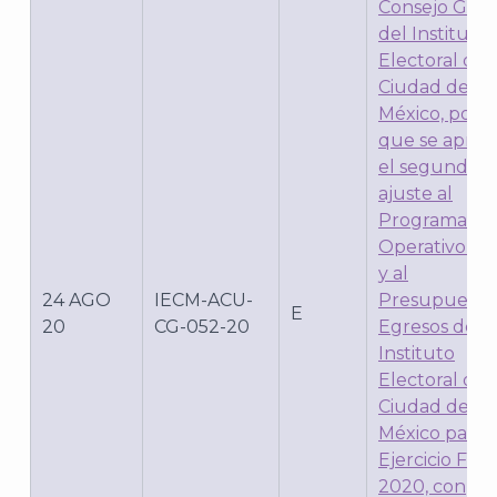
Consejo Gene
del Instituto
Electoral de 
J
Ciudad de
México, por e
que se apru
el segundo
ajuste al
Programa
Operativo An
y al
24 AGO
IECM-ACU-
Presupuesto
E
20
CG-052-20
Egresos del
Instituto
Electoral de 
Ciudad de
A
México para e
Ejercicio Fisca
2020, con