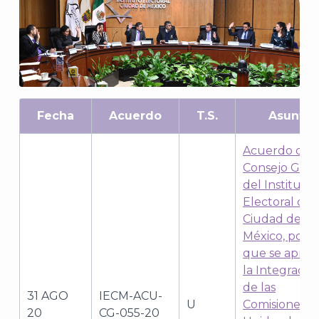
Fecha
Acuerdo
T.S.
Asunto
Acuerdo del
Consejo Gene
del Instituto
Electoral de 
Ciudad de
México, por e
que se apru
la Integració
de las
31 AGO
IECM-ACU-
U
Comisiones
20
CG-055-20