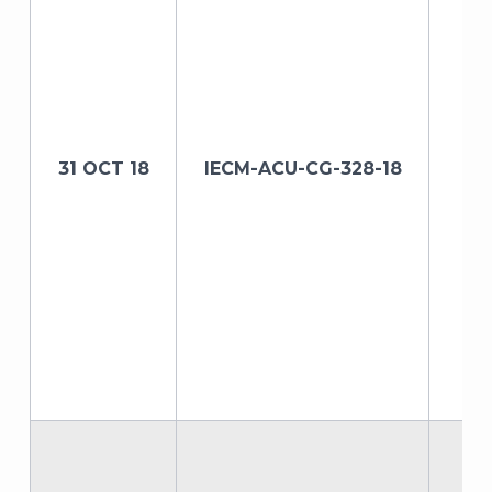
31 OCT 18
IECM-ACU-CG-328-18
O
A