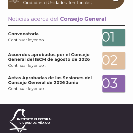
Ciudadana (Unidades Territoriales)
Noticias acerca del
Consejo General
01
Convocatoria
Continuar leyendo …
A
02
Acuerdos aprobados por el Consejo
General del IECM de agosto de 2026
Continuar leyendo …
03
Actas Aprobadas de las Sesiones del
Consejo General de 2026 Junio
Continuar leyendo …