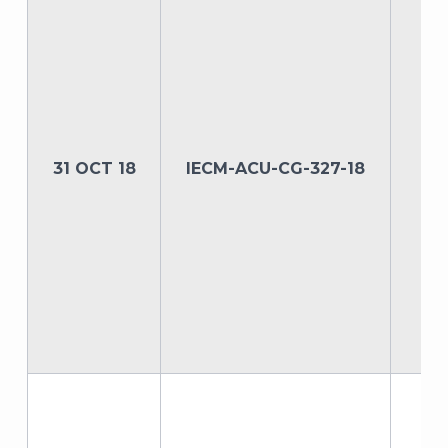
31 OCT 18
IECM-ACU-CG-327-18
O
J