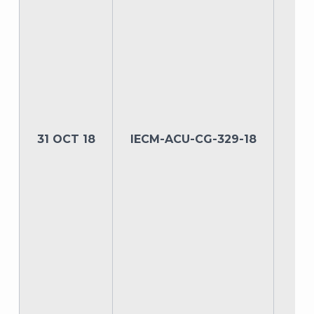
31 OCT 18
IECM-ACU-CG-329-18
O