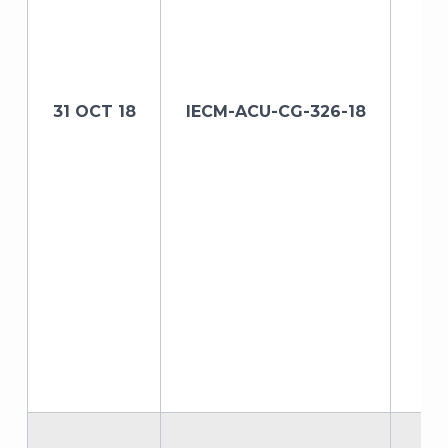
31 OCT 18
IECM-ACU-CG-326-18
O