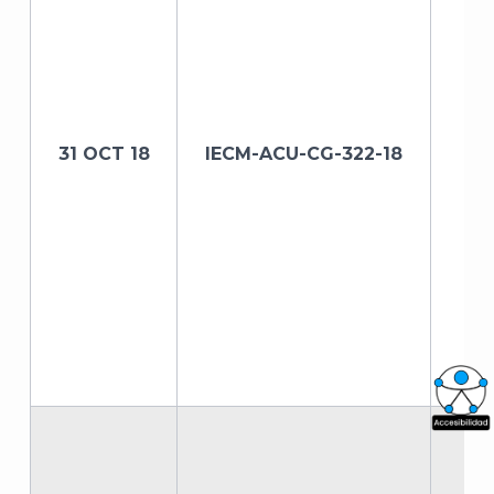
31 OCT 18
IECM-ACU-CG-322-18
E
What
Archi