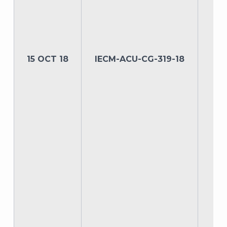
15 OCT 18
IECM-ACU-CG-319-18
E