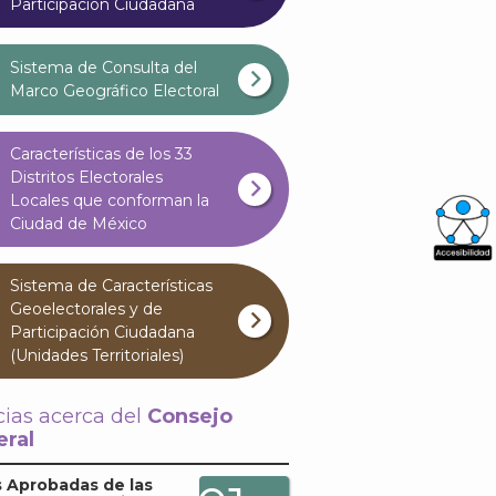
Participación Ciudadana
Sistema de Consulta del
Marco Geográfico Electoral
Características de los 33
Distritos Electorales
Locales que conforman la
Ciudad de México
What
Sistema de Características
Archi
Geoelectorales y de
Participación Ciudadana
(Unidades Territoriales)
cias acerca del
Consejo
ral
J
 Aprobadas de las