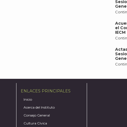
Sesio
Gener
Contin
Acue
el Co
IECM 
Contin
Actas
Sesio
Gener
Contin
ENLACES PRINCIPALES
Inicio
Acerca del Instituto
Consejo General
Cultura Cívica