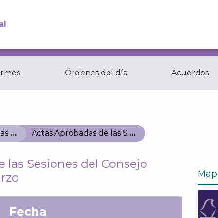
al
ormes
Órdenes del día
Acuerdos
Comisiones y
ctas
Comités del...
as
Actas Aprobadas de las Sesiones del Consejo Ge
 las Sesiones del Consejo
Map
arzo
Fecha