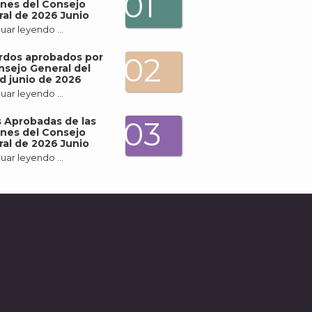
01
nes del Consejo
al de 2026 Junio
uar leyendo …
rdos aprobados por
02
nsejo General del
d junio de 2026
uar leyendo …
 Aprobadas de las
03
nes del Consejo
al de 2026 Junio
uar leyendo …
A