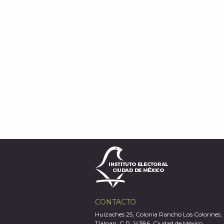
CONTACTO
Huizaches 25, Colonia Rancho Los Colorines,
Tlalpan, C.P. 14386, Ciudad de México.