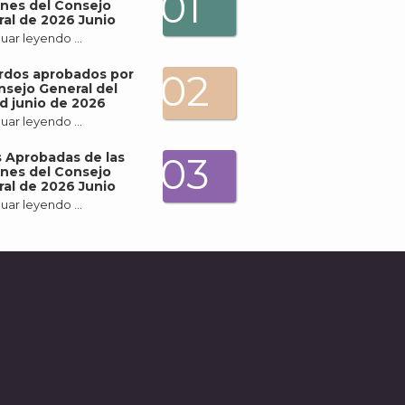
01
nes del Consejo
al de 2026 Junio
uar leyendo …
rdos aprobados por
02
nsejo General del
d junio de 2026
uar leyendo …
 Aprobadas de las
03
nes del Consejo
al de 2026 Junio
uar leyendo …
A