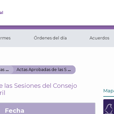
al
ormes
Órdenes del día
Acuerdos
Comisiones y
ctas
Comités del...
as
Actas Aprobadas de las Sesiones del Consejo Gen
 las Sesiones del Consejo
Map
il
Fecha