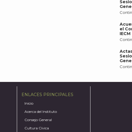
Sesio
Gener
Contin
Acue
el Co
IECM 
Contin
Actas
Sesio
Gener
Contin
ENLACES PRINCIPALES
Inicio
Acerca del Instituto
Consejo General
Cultura Cívica