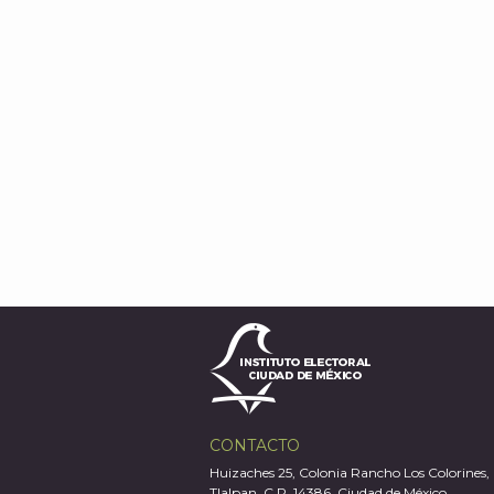
CONTACTO
Huizaches 25, Colonia Rancho Los Colorines,
Tlalpan, C.P. 14386, Ciudad de México.