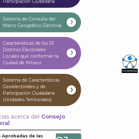
Participación Ciudadana
Sistema de Consulta del
Marco Geográfico Electoral
Características de los 33
Distritos Electorales
Locales que conforman la
Ciudad de México
What
Sistema de Características
Archi
Geoelectorales y de
Participación Ciudadana
(Unidades Territoriales)
cias acerca del
Consejo
ral
J
 Aprobadas de las