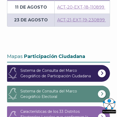
11 DE AGOSTO
ACT-20-EXT-18-110899
23 DE AGOSTO
ACT-21-EXT-19-230899
Mapas
Participación Ciudadana
Sistema de Consulta del Marco
Geográfico de Participación Ciudadana
Sistema de Consulta del Marco
Geográfico Electoral
Características de los 33 Distritos
What