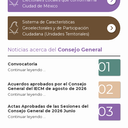
Electorales Locales que conforman la
Ciudad de México
Archi
Sistema de Características
Geoelectorales y de Participación
Ciudadana (Unidades Territoriales)
J
Noticias acerca del
Consejo General
01
Convocatoria
Continuar leyendo …
02
Acuerdos aprobados por el Consejo
General del IECM de agosto de 2026
Continuar leyendo …
03
Actas Aprobadas de las Sesiones del
Consejo General de 2026 Junio
Continuar leyendo …