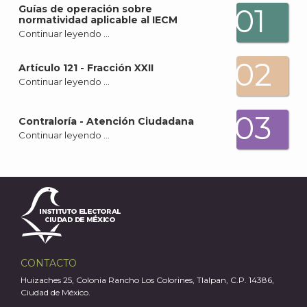
01
Guías de operación sobre
normatividad aplicable al IECM
Continuar leyendo …
J
02
Artículo 121 - Fracción XXII
Continuar leyendo …
03
Contraloría - Atención Ciudadana
Continuar leyendo …
CONTACTO
A
Huizaches 25, Colonia Rancho Los Colorines, Tlalpan, C.P. 14386,
Ciudad de México.