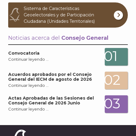
Archi
Sistema de Características
Geoelectorales y de Participación
Ciudadana (Unidades Territoriales)
Noticias acerca del
Consejo General
J
01
Convocatoria
Continuar leyendo …
02
Acuerdos aprobados por el Consejo
General del IECM de agosto de 2026
Continuar leyendo …
03
Actas Aprobadas de las Sesiones del
Consejo General de 2026 Junio
Continuar leyendo …