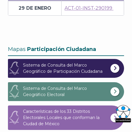
29 DE ENERO
ACT-01-INST-290199
Mapas
Participación Ciudadana
Sistema de Consulta del Marco
Geográfico de Participación Ciudadana
Sistema de Consulta del Marco
Geográfico Electoral
Características de los 33 Distritos
Electorales Locales que conforman la
Ciudad de México
What