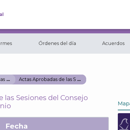
al
ormes
Órdenes del día
Acuerdos
Comisiones y
ctas
Comités del...
as
Actas Aprobadas de las Sesiones del Consejo Ge
 las Sesiones del Consejo
Map
unio
Fecha