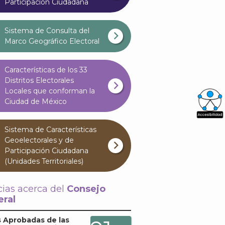
Participación Ciudadana
Sistema de Consulta del
Marco Geográfico Electoral
Características de los 33
Distritos Electorales
Locales que conforman la
Ciudad de México
What
Sistema de Características
Archi
Geoelectorales y de
Participación Ciudadana
(Unidades Territoriales)
cias acerca del
Consejo
ral
J
 Aprobadas de las