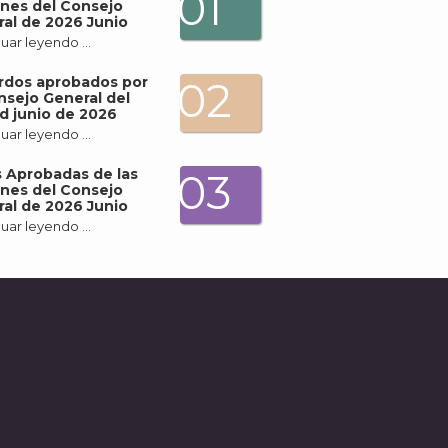
01
nes del Consejo
al de 2026 Junio
uar leyendo …
rdos aprobados por
02
nsejo General del
d junio de 2026
uar leyendo …
 Aprobadas de las
03
nes del Consejo
al de 2026 Junio
uar leyendo …
A