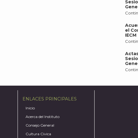
Sesio
Gener
Contin
Acue
el Co
IECM 
Contin
Actas
Sesio
Gener
Contin
ENLACES PRINCIPALES
Inicio
Acerca del Instituto
Consejo General
Cultura Cívica