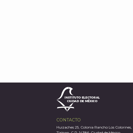
CONTACTO
Huizaches 25, Colonia Rancho Los Colorines,
Tlalpan, C.P. 14386, Ciudad de México.