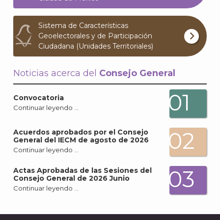
Archi
Sistema de Características
Geoelectorales y de Participación
Ciudadana (Unidades Territoriales)
Noticias acerca del
Consejo General
J
01
Convocatoria
Continuar leyendo …
02
Acuerdos aprobados por el Consejo
General del IECM de agosto de 2026
Continuar leyendo …
03
Actas Aprobadas de las Sesiones del
Consejo General de 2026 Junio
Continuar leyendo …