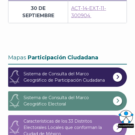
30 DE
ACT-14-EXT-11-
SEPTIEMBRE
300904
Mapas
Participación Ciudadana
Sistema de Consulta del Marco
Geográfico de Participación Ciudadana
Sistema de Consulta del Marco
Geográfico Electoral
Características de los 33 Distritos
Electorales Locales que conforman la
What
Ciudad de México