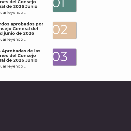
01
nes del Consejo
al de 2026 Junio
uar leyendo …
rdos aprobados por
02
nsejo General del
d junio de 2026
uar leyendo …
 Aprobadas de las
03
nes del Consejo
al de 2026 Junio
uar leyendo …
A