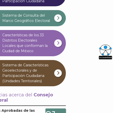
Participación Ciudadana
Sistema de Consulta del
Marco Geográfico Electoral
Características de los 33
Distritos Electorales
Locales que conforman la
Ciudad de México
What
Sistema de Características
Archi
Geoelectorales y de
Participación Ciudadana
(Unidades Territoriales)
cias acerca del
Consejo
ral
J
 Aprobadas de las