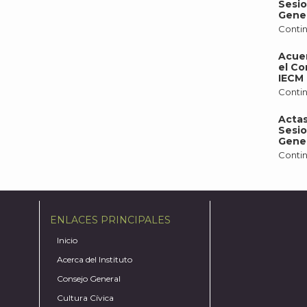
Sesio
Gener
Contin
Acue
el Co
IECM 
Contin
Actas
Sesio
Gener
Contin
ENLACES PRINCIPALES
Inicio
Acerca del Instituto
Consejo General
Cultura Cívica