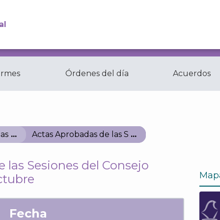
al
ormes
Órdenes del día
Acuerdos
Comisiones y
ctas
Comités del...
as
Actas Aprobadas de las Sesiones del Consejo G
 las Sesiones del Consejo
Map
ctubre
Fecha