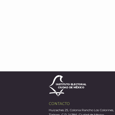
CONTACTO
Huizaches 25, Colonia Rancho Los Colorines,
Tlalpan, C.P. 14386, Ciudad de México.