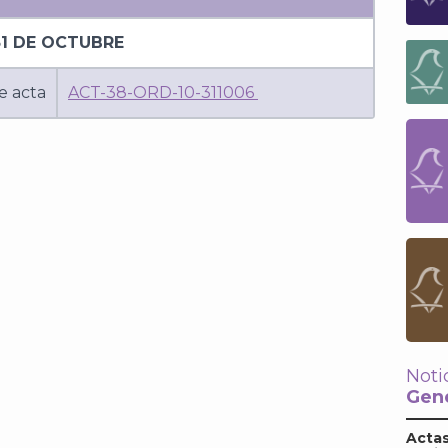
31 DE OCTUBRE
e acta
ACT-38-ORD-10-311006
Noti
Gene
Actas