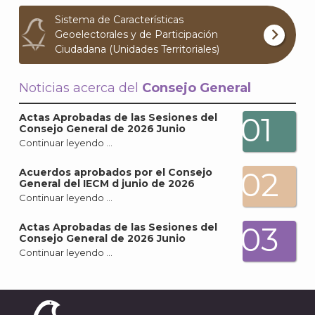
Archi
Sistema de Características
Geoelectorales y de Participación
Ciudadana (Unidades Territoriales)
Noticias acerca del
Consejo General
J
01
Actas Aprobadas de las Sesiones del
Consejo General de 2026 Junio
Continuar leyendo …
02
Acuerdos aprobados por el Consejo
General del IECM d junio de 2026
Continuar leyendo …
03
Actas Aprobadas de las Sesiones del
Consejo General de 2026 Junio
Continuar leyendo …