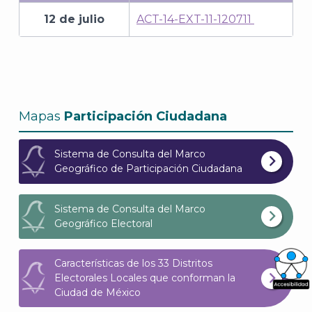
12 de julio
ACT-14-EXT-11-120711
Mapas
Participación Ciudadana
Sistema de Consulta del Marco
Geográfico de Participación Ciudadana
Sistema de Consulta del Marco
Geográfico Electoral
Características de los 33 Distritos
Electorales Locales que conforman la
Ciudad de México
What