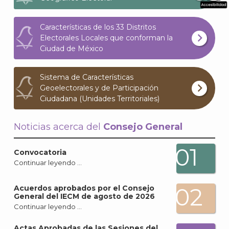
What
Características de los 33 Distritos
Archi
Electorales Locales que conforman la
Ciudad de México
Sistema de Características
Geoelectorales y de Participación
J
Ciudadana (Unidades Territoriales)
Noticias acerca del
Consejo General
01
Convocatoria
Continuar leyendo …
02
Acuerdos aprobados por el Consejo
General del IECM de agosto de 2026
Continuar leyendo …
Actas Aprobadas de las Sesiones del