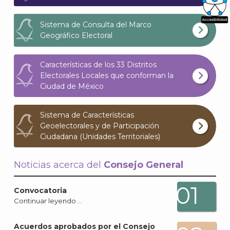
Sistema de Consulta del Marco
What
Geográfico Electoral
Archi
Características de los 33 Distritos
Electorales Locales que conforman la
Ciudad de México
J
Sistema de Características
Geoelectorales y de Participación
Ciudadana (Unidades Territoriales)
Noticias acerca del
Consejo General
01
Convocatoria
Continuar leyendo …
Acuerdos aprobados por el Consejo