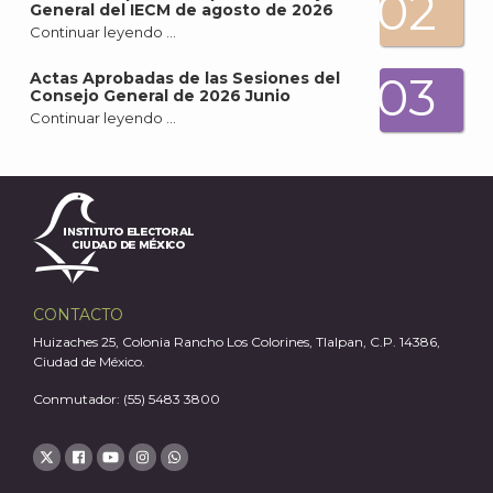
02
General del IECM de agosto de 2026
Continuar leyendo …
03
Actas Aprobadas de las Sesiones del
A
Consejo General de 2026 Junio
Continuar leyendo …
CONTACTO
Huizaches 25, Colonia Rancho Los Colorines, Tlalpan, C.P. 14386,
Ciudad de México.
Conmutador: (55) 5483 3800